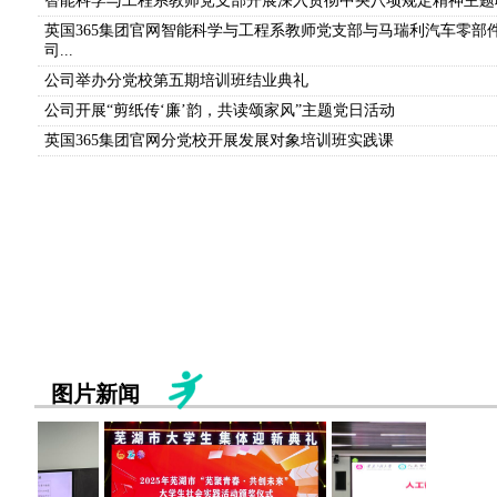
智能科学与工程系教师党支部开展深入贯彻中央八项规定精神主题
英国365集团官网智能科学与工程系教师党支部与马瑞利汽车零部
司...
公司举办分党校第五期培训班结业典礼
公司开展“剪纸传‘廉’韵，共读颂家风”主题党日活动
英国365集团官网分党校开展发展对象培训班实践课
图片新闻