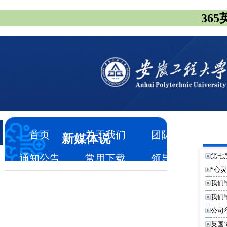
365
首页
关于我们
团队队伍
新媒体说
第七
通知公告
常用下载
领导信箱
“心
我们
我们
公司
英国